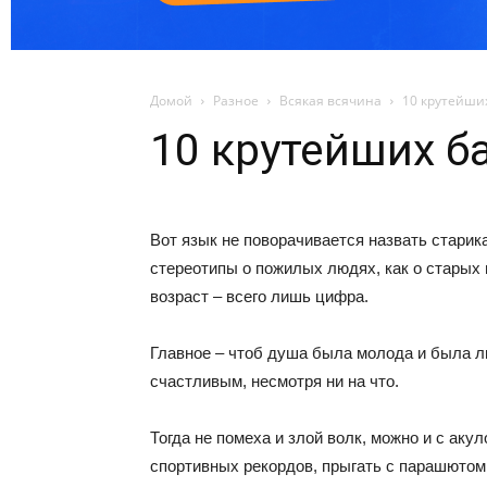
Домой
Разное
Всякая всячина
10 крутейши
10 крутейших б
Вот язык не поворачивается назвать стари
стереотипы о пожилых людях, как о старых
возраст – всего лишь цифра.
Главное – чтоб душа была молода и была л
счастливым, несмотря ни на что.
Тогда не помеха и злой волк, можно и с аку
спортивных рекордов, прыгать с парашютом 