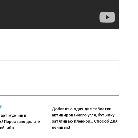
Добавляю одну-две таблетки
активированного угля, бутылку
гает мужчин в
затягиваю пленкой… Способ для
х! Перестань делать
ленивых!
ей, ибо…