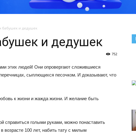
х бабушек и дедушек
абушек и дедушек
752
ками этих людей! Они опровергают сложившиеся
 перечницах, сыплющихся песочком. И доказывают, что
юбовь к жизни и жажда жизни. И желание быть
лой справиться голыми руками, можно понаставить
в возрасте 100 лет, набить тату с милым