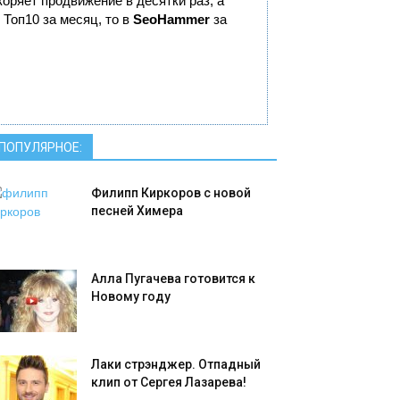
скоряет продвижение в десятки раз, а
 Топ10 за месяц, то в
SeoHammer
за
ПОПУЛЯРНОЕ:
Филипп Киркоров с новой
песней Химера
Алла Пугачева готовится к
Новому году
Лаки стрэнджер. Отпадный
клип от Сергея Лазарева!