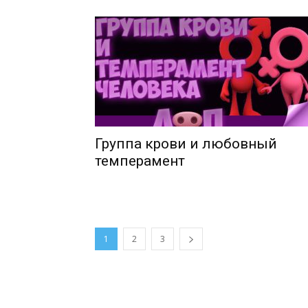
Группа крови и любовный
темперамент
1
2
3