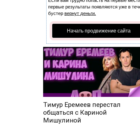
Если вам трудно попасть на первые мест
первые результаты появляются уже в тече
бустер
вернут деньги.
Начать продвижение сайта
Тимур Еремеев перестал
общаться с Кариной
Мишулиной