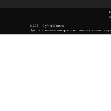
М
Л
© 2021 - DlyMilixDam.ru
При копировании материалов с сайта активная гиперс