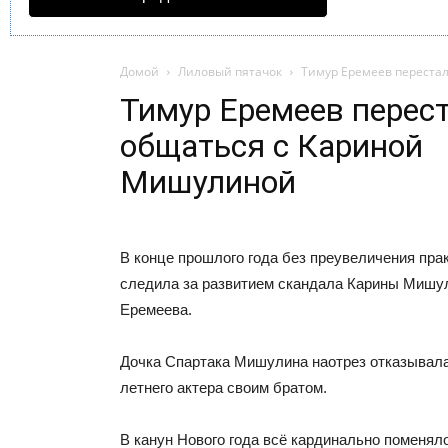
Домой
Лиловый пятачок
Тимур Еремеев переста
Тимур Еремеев перес
общаться с Кариной
Мишулиной
В конце прошлого года без преувеличения пра
следила за развитием скандала Карины Мишу
Еремеева.
Дочка Спартака Мишулина наотрез отказывала
летнего актера своим братом.
В канун Нового года всё кардинально поменяло