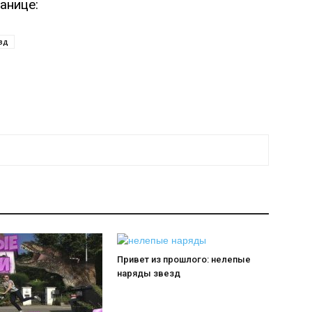
анице:
зд
Привет из прошлого: нелепые
наряды звезд