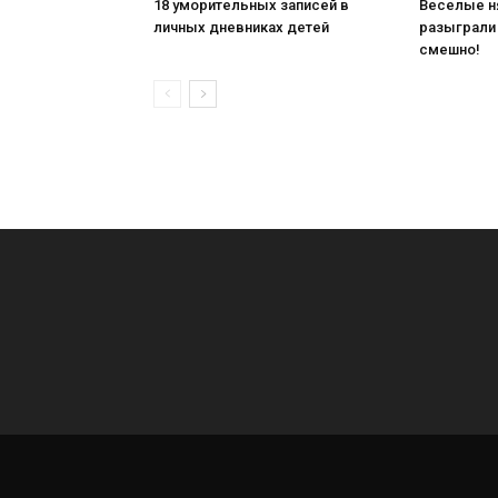
18 уморительных записей в
Веселые н
личных дневниках детей
разыграли
смешно!