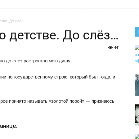
стве. До слёз…
о детстве. До слёз…
441
нно до слез растрогало мою душу…
ии по государственному строю, который был тогда, и
торое принято называть «золотой порой» — признаюсь
анице: