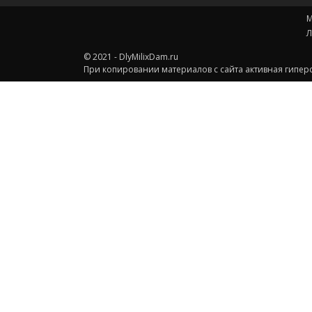
М
Л
© 2021 - DlyMilixDam.ru
При копировании материалов с сайта активная гиперс