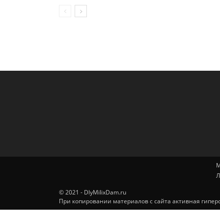
М
Л
© 2021 - DlyMilixDam.ru
При копировании материалов с сайта активная гиперс