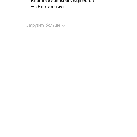
Козлов и ансамбль «Арсенал»
— «Ностальгия»
Загрузить больше