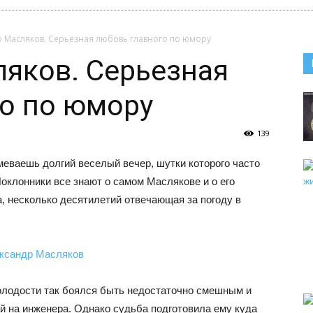
 Масляков. Серьезная любовь главного по юмору
яков. Серьезная
о по юмору
139
еваешь долгий веселый вечер, шутки которого часто
оклонники все знают о самом Маслякове и о его
, несколько десятилетий отвечающая за погоду в
олодости так боялся быть недостаточно смешным и
й на инженера. Однако судьба подготовила ему куда