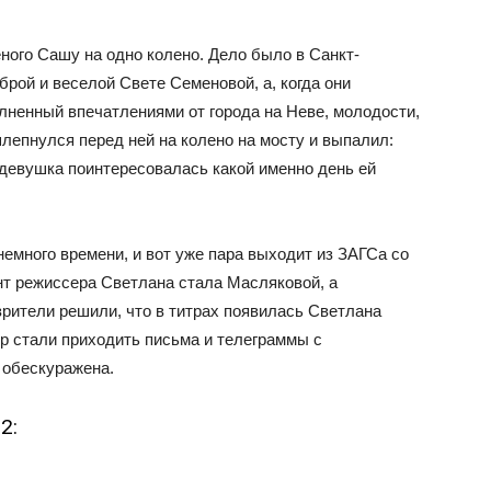
ого Сашу на одно колено. Дело было в Санкт-
брой и веселой Свете Семеновой, а, когда они
лненный впечатлениями от города на Неве, молодости,
лепнулся перед ней на колено на мосту и выпалил:
девушка поинтересовалась какой именно день ей
емного времени, и вот уже пара выходит из ЗАГСа со
нт режиссера Светлана стала Масляковой, а
ители решили, что в титрах появилась Светлана
р стали приходить письма и телеграммы с
 обескуражена.
2: