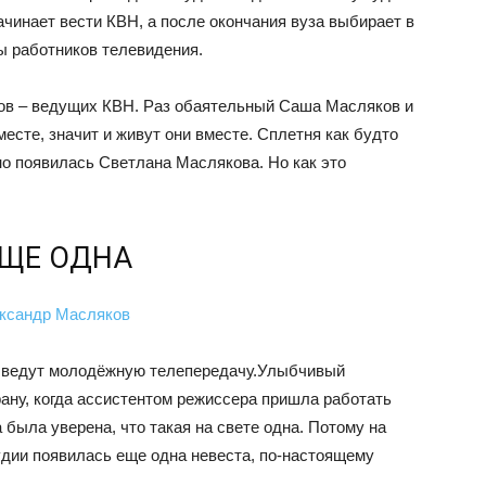
чинает вести КВН, а после окончания вуза выбирает в
ы работников телевидения.
ров – ведущих КВН. Раз обаятельный Саша Масляков и
есте, значит и живут они вместе. Сплетня как будто
но появилась Светлана Маслякова. Но как это
ЕЩЕ ОДНА
ведут молодёжную телепередачу.
Улыбчивый
ану, когда ассистентом режиссера пришла работать
 была уверена, что такая на свете одна. Потому на
тудии появилась еще одна невеста, по-настоящему