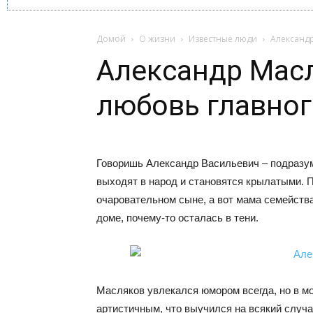
Домой
О жизни
Известные люди
Александр
Александр Масл
любовь главног
Говоришь Александр Васильевич – подразум
выходят в народ и становятся крылатыми. П
очаровательном сыне, а вот мама семейства
доме, почему-то осталась в тени.
Масляков увлекался юмором всегда, но в м
артистичным, что выучился на всякий случа