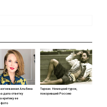
Разгневанная Альбина
Таркан. Немецкий турок,
а дала ответку
покоривший Россию
а критику ее
 фото