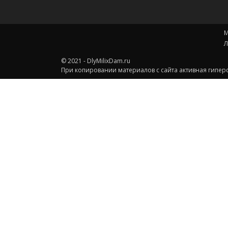
М
Л
© 2021 - DlyMilixDam.ru
При копировании материалов с сайта активная гиперс