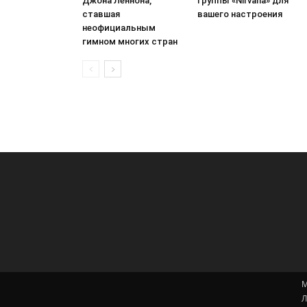
Джона Леннона,
группы «Nirvana» для
ставшая
вашего настроения
неофициальным
гимном многих стран
М
Л