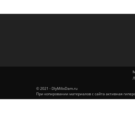
М
Л
© 2021 - DlyMilixDam.ru
При копировании материалов с сайта активная гиперс