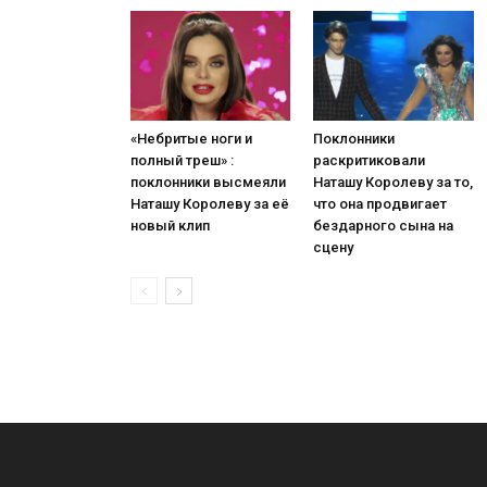
«Небритые ноги и
Поклонники
полный треш» :
раскритиковали
поклонники высмеяли
Наташу Королеву за то,
Наташу Королеву за её
что она продвигает
новый клип
бездарного сына на
сцену