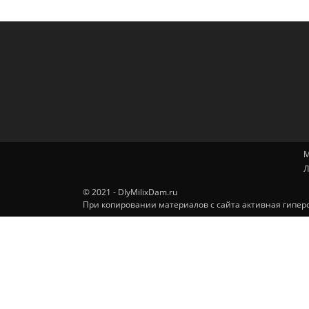
М
Л
© 2021 - DlyMilixDam.ru
При копировании материалов с сайта активная гиперс