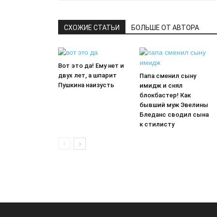
СХОЖИЕ СТАТЬИ
БОЛЬШЕ ОТ АВТОРА
Вот это да! Ему нет и
двух лет, а шпарит
Папа сменил сыну
Пушкина наизусть
имидж и снял
блокбастер! Как
бывший муж Эвелины
Бледанс сводил сына
к стилисту