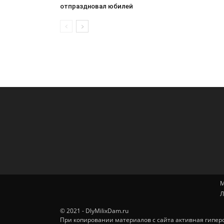
отпраздновал юбилей
М
Л
© 2021 - DlyMilixDam.ru
При копировании материалов с сайта активная гиперс