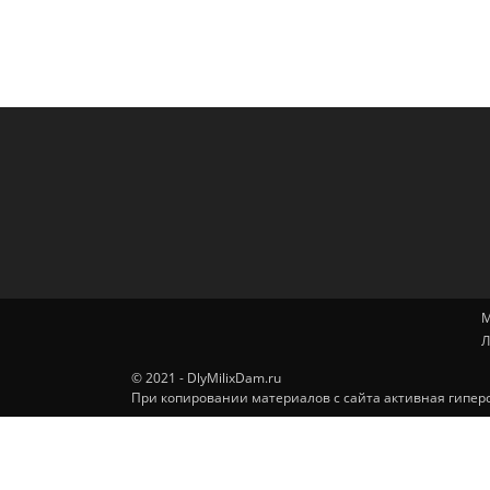
М
Л
© 2021 - DlyMilixDam.ru
При копировании материалов с сайта активная гиперс