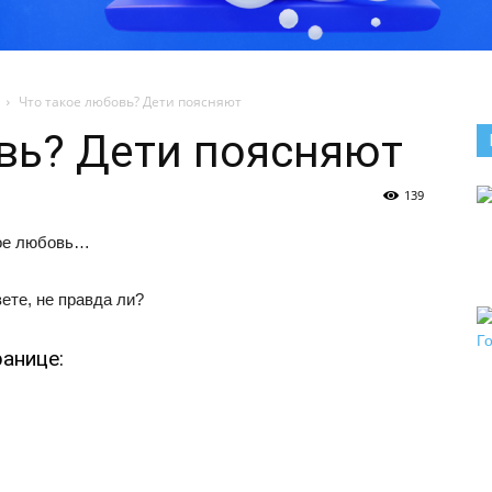
Что такое любовь? Дети поясняют
вь? Дети поясняют
139
кое любовь…
ете, не правда ли?
анице: