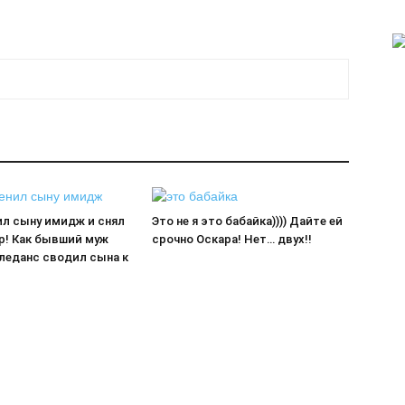
ил сыну имидж и снял
Это не я это бабайка)))) Дайте ей
р! Как бывший муж
срочно Оскара! Нет… двух!!
леданс сводил сына к