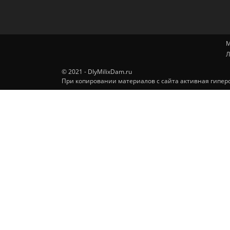
М
Л
© 2021 - DlyMilixDam.ru
При копировании материалов с сайта активная гиперс