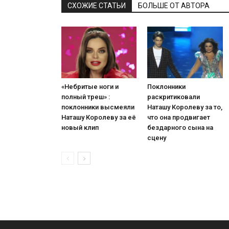
СХОЖИЕ СТАТЬИ
БОЛЬШЕ ОТ АВТОРА
«Небритые ноги и
Поклонники
полный треш» :
раскритиковали
поклонники высмеяли
Наташу Королеву за то,
Наташу Королеву за её
что она продвигает
новый клип
бездарного сына на
сцену