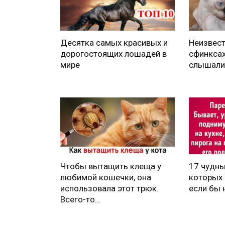
Десятка самых красивых и
Неизвес
дорогостоящих лошадей в
сфинксах
мире
слышали
Чтобы вытащить клеща у
17 чудны
любимой кошечки, она
которых 
использовала этот трюк.
если бы 
Всего-то...