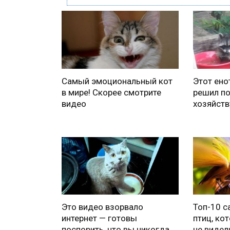
Самый эмоциональный кот
Этот ено
в мире! Скорее смотрите
решил п
видео
хозяйству
Это видео взорвало
Топ-10 с
интернет — готовы
птиц, ко
поспорить, что вы никогда
не видел