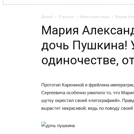
Домой
О жизни
Известные люди
Мария Але
Мария Александ
дочь Пушкина! 
одиночестве, о
Прототип Карениной и фрейлина императр
Сергеевича особенно умиляло то, что Мария 
шутку окрестил своей «литографией». Прав
вырастет некрасивой, ведь по поводу своей