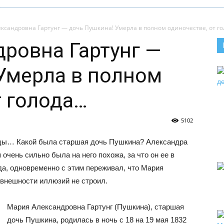
ксандровна Гартунг — дочь Пушкина! Умерла в полном одиночестве, от г
ровна Гартунг —
Умерла в полном
т голода…
5102
ицы… Какой была старшая дочь Пушкина? Александра
очень сильно была на него похожа, за что он ее в
да, одновременно с этим переживал, что Мария
 внешности иллюзий не строил.
Мария Александровна Гартунг (Пушкина), старшая
дочь Пушкина, родилась в ночь с 18 на 19 мая 1832