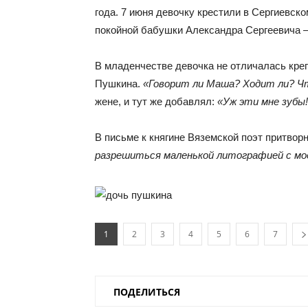
года. 7 июня девочку крестили в Сергиевск
покойной бабушки Александра Сергеевича 
В младенчестве девочка не отличалась кре
Пушкина.
«Говорит ли Маша? Ходит ли? Чт
жене, и тут же добавлял:
«Уж эти мне зубы
В письме к княгине Вяземской поэт притвор
разрешиться маленькой литографией с мо
1
2
3
4
5
6
7
ПОДЕЛИТЬСЯ