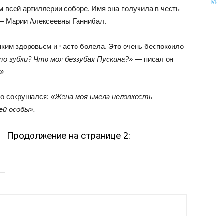
ом всей артиллерии соборе. Имя она получила в честь
— Марии Алексеевны Ганнибал.
пким здоровьем и часто болела. Это очень беспокоило
о зубки? Что моя беззубая Пускина?»
— писал он
!»
но сокрушался:
«Жена моя имела неловкость
ей особы».
Продолжение на странице 2: