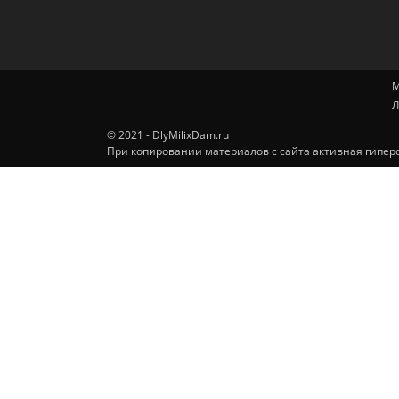
М
Л
© 2021 - DlyMilixDam.ru
При копировании материалов с сайта активная гиперс