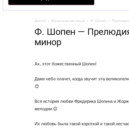
Домой
Музыкальная пауза
Ф. Шопен — Прелюди
Ф. Шопен — Прелюди
минор
Ах, этот божественный Шопен!
Даже небо плачет, когда звучит эта великолепн
😊
Вся история любви Фредерика Шопена и Жорж
мелодии.😊
Их любовь была такой короткой и такой несчас