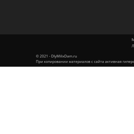
М
Л
© 2021 - DlyMilixDam.ru
При копировании материалов с сайта активная гиперс