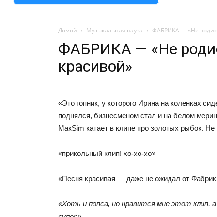
Домой
Музыкальная пауза
ФАБРИКА — «Не родис
ФАБРИКА — «Не роди
красивой»
«Это гопник, у которого Ирина на коленках сид
поднялся, бизнесменом стал и на белом мерин
МакSim катает в клипе про золотых рыбок. Не 
«прикольный клип! хо-хо-хо»
«Песня красивая — даже не ожидал от Фабрик
«Хоть и попса, но нравится мне этот клип, а
супер»