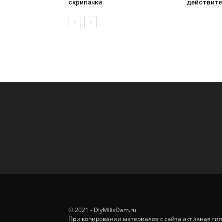
скрипачки
действите
© 2021 - DlyMilixDam.ru
При копировании материалов с сайта активная гип