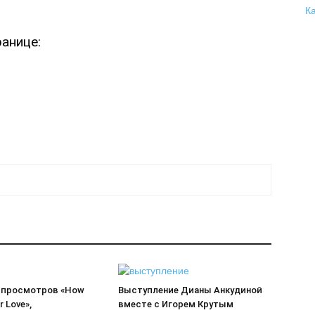
анице:
0 просмотров «How
Выступление Дианы Анкудиной
r Love»,
вместе с Игорем Крутым