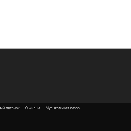
ый пятачок
О жизни
Музыкальная пауза