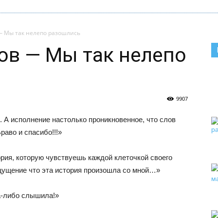
— Мы так нелепо разошлись
ов — Мы так нелепо
9907
 А исполнение настолько проникновенное, что слов
раво и спасибо!!!»
рия, которую чувствуешь каждой клеточкой своего
ощущение что эта история произошла со мной…»
а-либо слышила!»