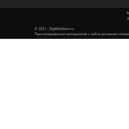
М
Л
© 2021 - DlyMilixDam.ru
При копировании материалов с сайта активная гиперс