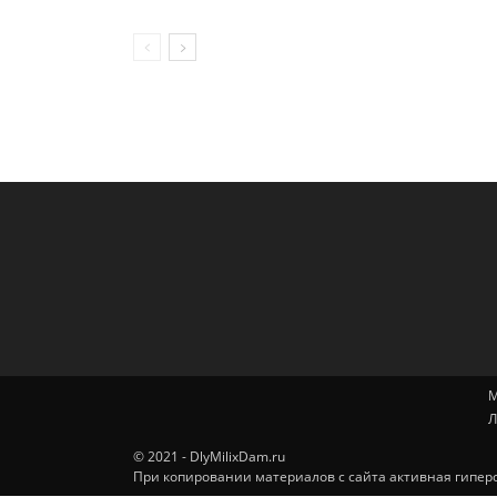
М
Л
© 2021 - DlyMilixDam.ru
При копировании материалов с сайта активная гиперс