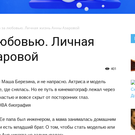
 за любовью. Личная жизнь Анны Азаровой
любовью. Личная
аровой
401
 Маша Березина, и не напрасно. Актриса и модель
, где снялась. Но ее путь в кинематограф лежал через
частью и вовсе скрыт от посторонних глаз.
 Ее папа был инженером, а мама занималась домашним
и есть младший брат. О том, чтобы стать моделью или
я Аня никогда не задумывалась.