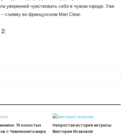
гла уверенней чувствовать себя в чужом городе. Уже
– съемку во французском Mari Clear.
2:
женихи: 15 холостых
Непростая история актрисы
ов с Чемпионата мира
Виктории Исаковой