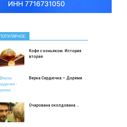
ПОПУЛЯРНОЕ:
Кофе с коньяком. История
вторая
Верка Сердючка — Дореми
Очарована околдована …