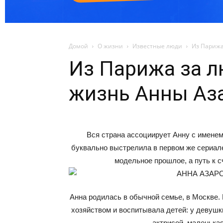
Домой
О жизни
Известные люди
Из Парижа
Из Парижа за 
жизнь Анны Аз
Вся страна ассоциирует Анну с именем
буквально выстрелила в первом же сериале
модельное прошлое, а путь к с
Анна родилась в обычной семье, в Москве.
хозяйством и воспитывала детей: у девушк
актрисой, маленька