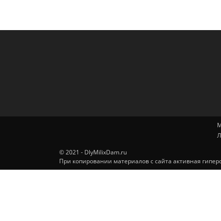
М
Л
© 2021 - DlyMilixDam.ru
При копировании материалов с сайта активная гиперс