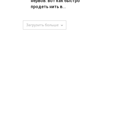
нервов: вот как быстро
продеть нить в...
Загрузить больше