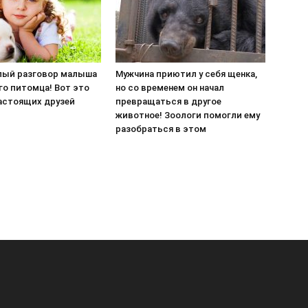
ый разговор малыша
Мужчина приютил у себя щенка,
го питомца! Вот это
но со временем он начал
астоящих друзей
превращаться в другое
животное! Зоологи помогли ему
разобраться в этом