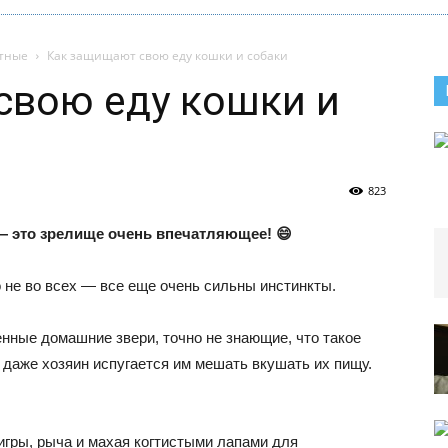
тные
Как защищают свою еду кошки и собаки
свою еду кошки и
823
— это зрелище очень впечатляющее! 😄
 не во всех — все еще очень сильны инстинкты.
енные домашние звери, точно не знающие, что такое
о даже хозяин испугается им мешать вкушать их пищу.
игры, рыча и махая когтистыми лапами для