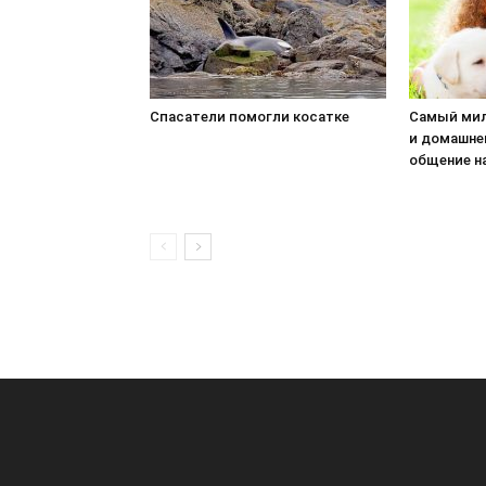
Спасатели помогли косатке
Самый мил
и домашне
общение н