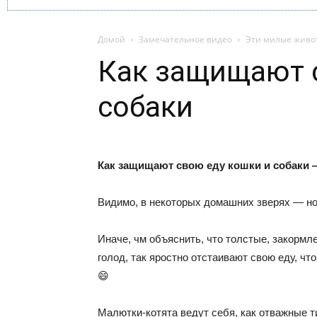
Домой
Замечательное видео
Эти милые живо
Как защищают 
собаки
Как защищают свою еду кошки и собаки 
Видимо, в некоторых домашних зверях — но
Иначе, чм объяснить, что толстые, закормл
голод, так яростно отстаивают свою еду, чт
😄
Малютки-котята ведут себя, как отважные т