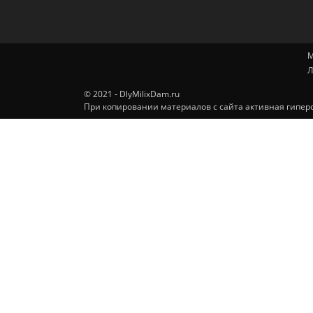
М
Л
© 2021 - DlyMilixDam.ru
При копировании материалов с сайта активная гиперс