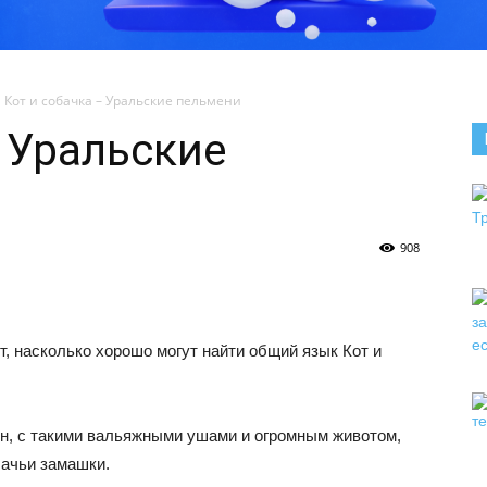
Кот и собачка – Уральские пельмени
– Уральские
908
, насколько хорошо могут найти общий язык Кот и
ен, с такими вальяжными ушами и огромным животом,
шачьи замашки.