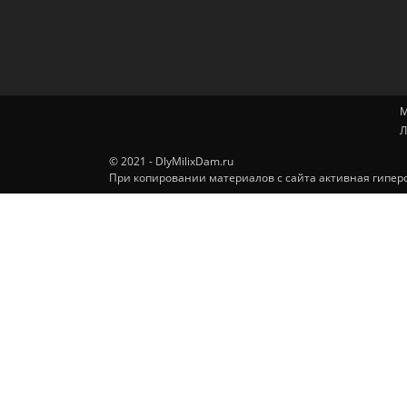
М
Л
© 2021 - DlyMilixDam.ru
При копировании материалов с сайта активная гиперс