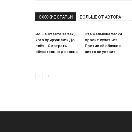
СХОЖИЕ СТАТЬИ
БОЛЬШЕ ОТ АВТОРА
«Мы в ответе за тех,
Эта малышка хаски
кого приручили!» До
просит купаться.
слёз… Смотреть
Против её обаяния
обязательно до конца
никто не устоит!