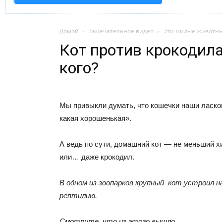
Домой
Замечательное видео
Эти милые животн
Кот против крокодила
кого?
Мы привыкли думать, что кошечки наши ласков
какая хорошенькая».
А ведь по сути, домашний кот — не меньший хи
или… даже крокодил.
В одном из зоопарков крупный кот устроил 
рептилию.
Смотрите, что из этого вышло.