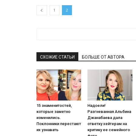
1
2
СХОЖИЕ СТАТЬИ
БОЛЬШЕ ОТ АВТОРА
15 знаменитостей,
Надоели!
которые заметно
Разгневанная Альбина
изменились.
Джанабаева дала
Поклонники перестают
ответку хейтерам на
их узнавать
критику ее семейного
фото