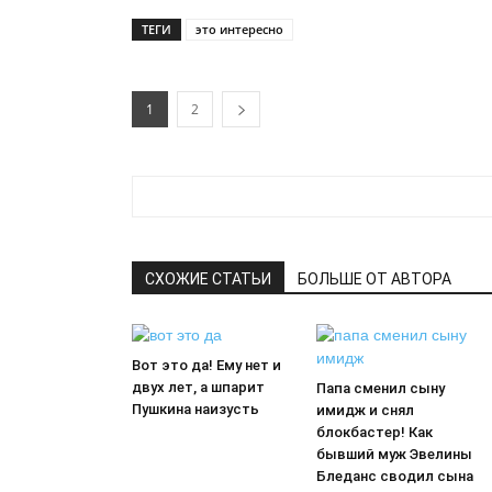
ТЕГИ
это интересно
1
2
СХОЖИЕ СТАТЬИ
БОЛЬШЕ ОТ АВТОРА
Вот это да! Ему нет и
двух лет, а шпарит
Папа сменил сыну
Пушкина наизусть
имидж и снял
блокбастер! Как
бывший муж Эвелины
Бледанс сводил сына