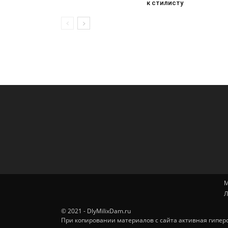
к стилисту
М
Л
© 2021 - DlyMilixDam.ru
При копировании материалов с сайта активная гиперс