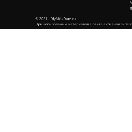
М
Л
© 2021 - DlyMilixDam.ru
При копировании материалов с сайта активная гиперс