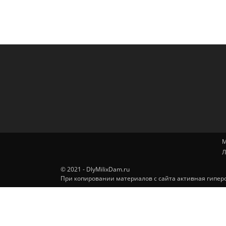
М
Л
© 2021 - DlyMilixDam.ru
При копировании материалов с сайта активная гиперс