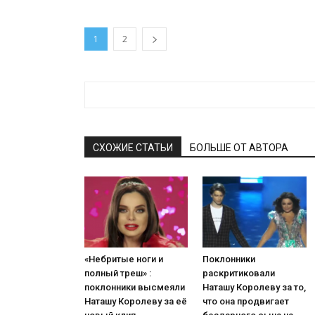
1
2
СХОЖИЕ СТАТЬИ
БОЛЬШЕ ОТ АВТОРА
«Небритые ноги и
Поклонники
полный треш» :
раскритиковали
поклонники высмеяли
Наташу Королеву за то,
Наташу Королеву за её
что она продвигает