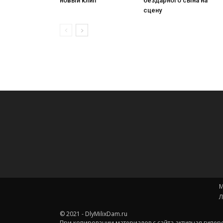
новый клип
бездарного сына на
сцену
М
Л
© 2021 - DlyMilixDam.ru
При копировании материалов с сайта активная гиперс