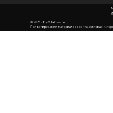
М
Л
© 2021 - DlyMilixDam.ru
При копировании материалов с сайта активная гиперс