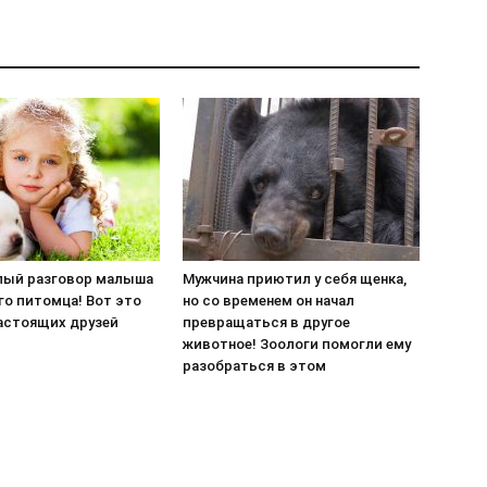
ый разговор малыша
Мужчина приютил у себя щенка,
го питомца! Вот это
но со временем он начал
астоящих друзей
превращаться в другое
животное! Зоологи помогли ему
разобраться в этом