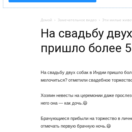
Домой
Замечательное видео
Эти милые живо
На свадьбу дву
пришло более 5
На свадьбу двух собак в Индии пришло боле
мелочиться? отметили свадебное торжество
Хозяин невесты на церемонии даже прослези
него она — как дочь.😃
Брачующиеся прибыли на торжество в лично
отмечать первую брачную ночь.😃