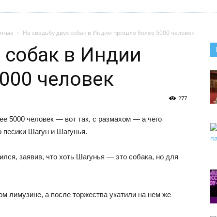
тные
На свадьбу двух собак в Индии пришло более 5000 человек
х собак в Индии
000 человек
277
е 5000 человек — вот так, с размахом — а чего
 песики Шагун и Шагунья.
лся, заявив, что хоть Шагунья — это собака, но для
м лимузине, а после торжества укатили на нем же