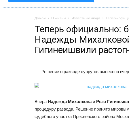
Домой
О жизни
Известные люди
Теперь офици
Теперь официально: 
Надежды Михалковой
Гигинеишвили растог
Решение о разводе супругов вынесено вче
Вчера
Надежда Михалкова
и
Резо Гигинеиш
процедуру развода. Решение принято мировым
судебного участка Пресненского района Москв