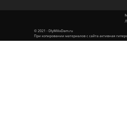
М
Л
© 2021 - DlyMilixDam.ru
При копировании материалов с сайта активная гиперс