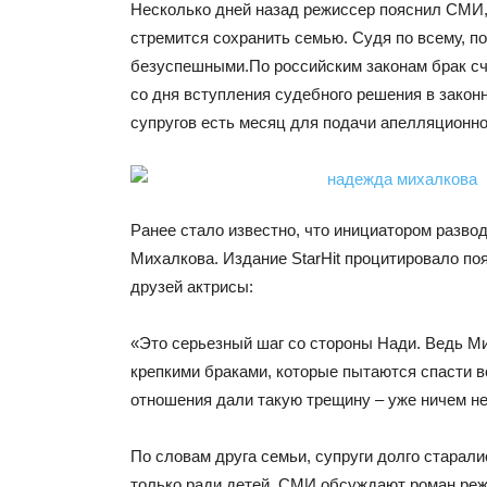
Несколько дней назад режиссер пояснил СМИ, 
стремится сохранить семью. Судя по всему, п
безуспешными.
По российским законам брак с
со дня вступления судебного решения в закон
супругов есть месяц для подачи апелляционн
Ранее стало известно, что инициатором разво
Михалкова. Издание StarHit процитировало поя
друзей актрисы:
«Это серьезный шаг со стороны Нади. Ведь М
крепкими браками, которые пытаются спасти в
отношения дали такую трещину – уже ничем н
По словам друга семьи, супруги долго старал
только ради детей. СМИ обсуждают роман ре