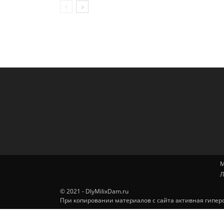
М
Л
© 2021 - DlyMilixDam.ru
При копировании материалов с сайта активная гиперс