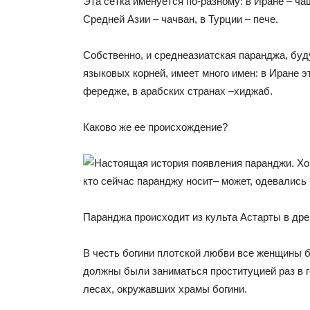
Эта сетка именуется по-разному: в Иране – ч
Средней Азии – чачван, в Турции – пече.
Собственно, и среднеазиатская паранджа, буд
языковых корней, имеет много имен: в Иране эт
фередже, в арабских странах –хиджаб.
Каково же ее происхождение?
Паранджa происходит из культа Астарты в др
В честь богини плотской любви все женщины 
должны были заниматься проституцией раз в 
лесах, окружавших храмы богини.