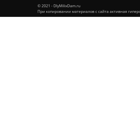
© 2021 - DlyMilixDam.ru
При копировании материалов с сайта активная гиперс