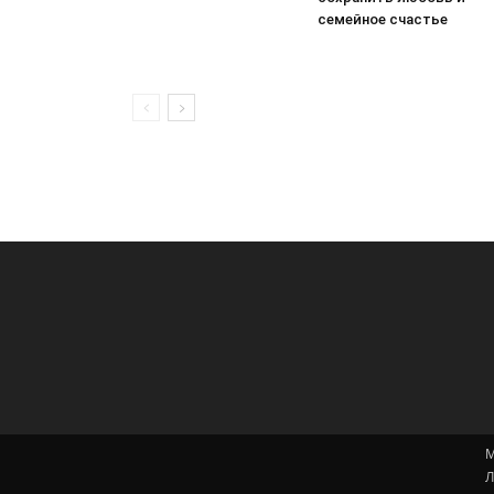
семейное счастье
М
Л