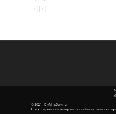
М
Л
© 2021 - DlyMilixDam.ru
При копировании материалов с сайта активная гиперс