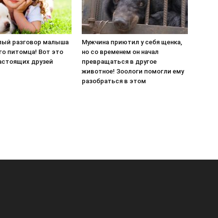
ый разговор малыша
Мужчина приютил у себя щенка,
го питомца! Вот это
но со временем он начал
астоящих друзей
превращаться в другое
животное! Зоологи помогли ему
разобраться в этом