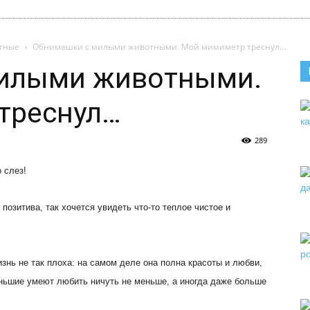
тные
Обнимашки с милыми животными. Мой мимиметр треснул…
илыми животными.
треснул…
289
 слез!
позитива, так хочется увидеть что-то теплое чистое и
знь не так плоха: на самом деле она полна красоты и любви,
еньшие умеют любить ничуть не меньше, а иногда даже больше