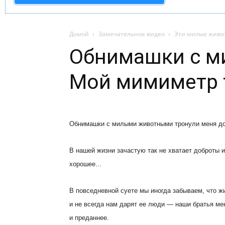
Домой
Замечательное видео
Эти милые живо
Обнимашки с м
Мой мимиметр 
Обнимашки с милыми животными тронули меня до
В нашей жизни зачастую так не хватает доброты и 
хорошее…
В повседневной суете мы иногда забываем, что жи
и не всегда нам дарят ее люди — наши братья м
и преданнее.