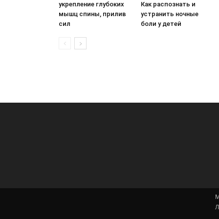
укрепление глубоких
Как распознать и
мышц спины, прилив
устранить ночные
сил
боли у детей
М
Л