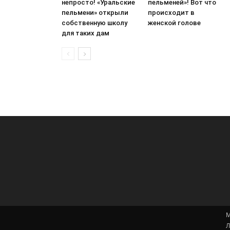
непросто! «Уральские
пельменей»! Вот что
пельмени» открыли
происходит в
собственную школу
женской голове
для таких дам
М
Л