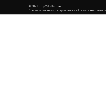
© 2021 - DlyMilixDam.ru
При копировании материалов с сайта активная гиперс