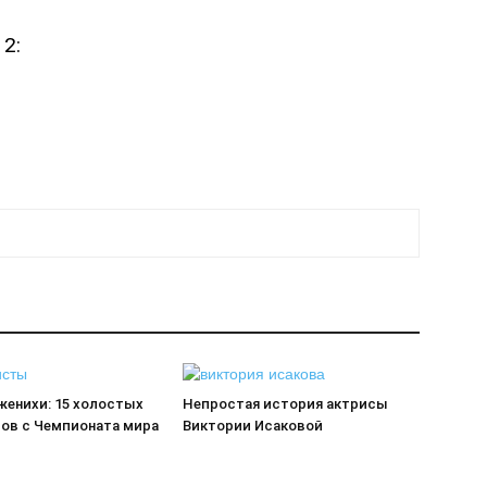
2:
женихи: 15 холостых
Непростая история актрисы
ов с Чемпионата мира
Виктории Исаковой