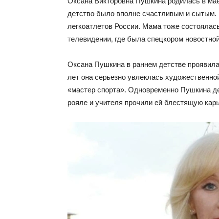
Оксана Викторовна Пушкина родилась в мае 
детство было вполне счастливым и сытым. 
легкоатлетов России. Мама тоже состоялас
телевидении, где была спецкором новостно
Оксана Пушкина в раннем детстве проявила 
лет она серьезно увлеклась художественной
«мастер спорта». Одновременно Пушкина де
рояле и учителя прочили ей блестящую карь