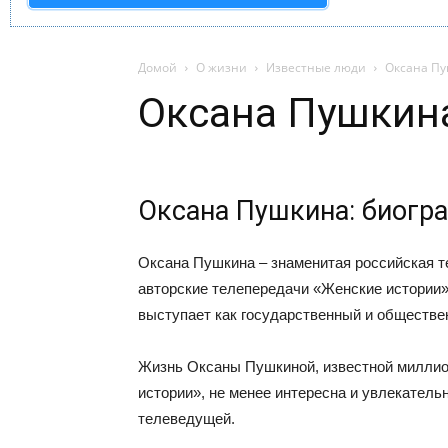
Домой
О жизни
Известные люди
Оксана П
Оксана Пушкин
Оксана Пушкина: биогр
Оксана Пушкина – знаменитая российская т
авторские телепередачи «Женские истории» 
выступает как государственный и обществе
Жизнь Оксаны Пушкиной, известной миллио
истории», не менее интересна и увлекатель
телеведущей.