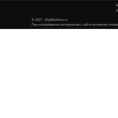
М
Л
© 2021 - DlyMilixDam.ru
При копировании материалов с сайта активная гиперс