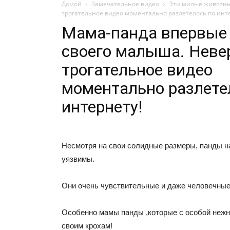
Домой
Замечательное видео
Эти милые животн
трогательное видео моментально разлетелось по инт
Мама-панда впервые
своего малыша. Неве
трогательное видео
моментально разлете
интернету!
Несмотря на свои солидные размеры, панды н
уязвимы.
Они очень чувствительные и даже человечные
Особенно мамы панды ,которые с особой нежн
своим крохам!