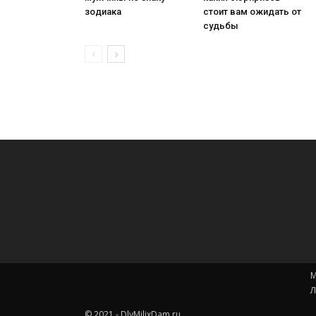
зодиака
стоит вам ожидать от
судьбы
М
Л
© 2021 - DlyMilixDam.ru